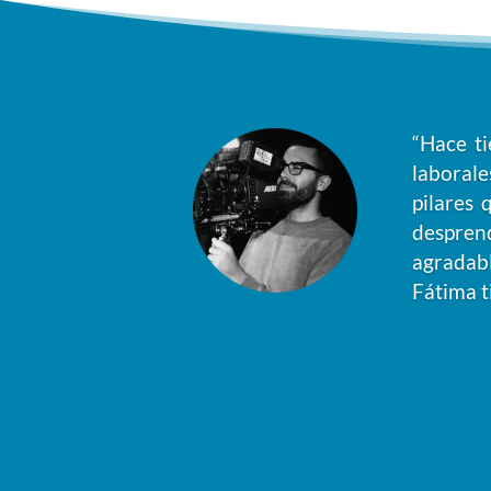
“Hace t
laborale
pilares
desprend
agradabl
Fátima t