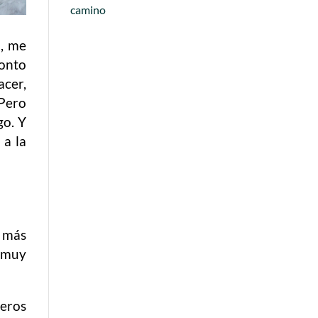
camino
1, me
Monto
acer,
 Pero
go. Y
 a la
d más
 muy
eros