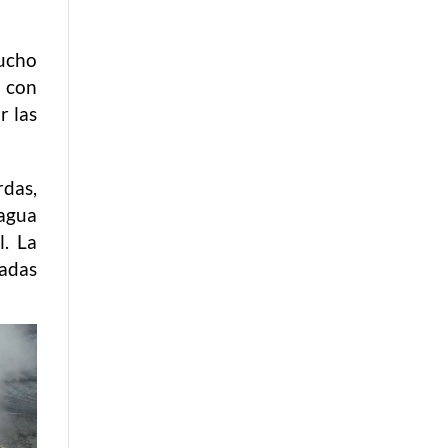
Mucho
 con
r las
rdas,
 agua
l. La
cadas