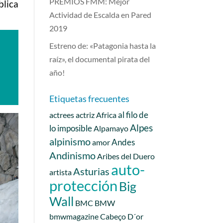
PREMIOS FMM: Mejor
blica
Actividad de Escalda en Pared
2019
Estreno de: «Patagonia hasta la
raíz», el documental pirata del
año!
Etiquetas frecuentes
al filo de
actrees
actriz
Africa
Alpes
lo imposible
Alpamayo
alpinismo
Andes
amor
Andinismo
Aribes del Duero
auto-
Asturias
artista
protección
Big
Wall
BMC
BMW
bmwmagazine
Cabeço D´or