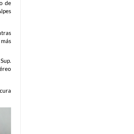
mo de
Alpes
ntras
e más
Sup.
aéreo
scura