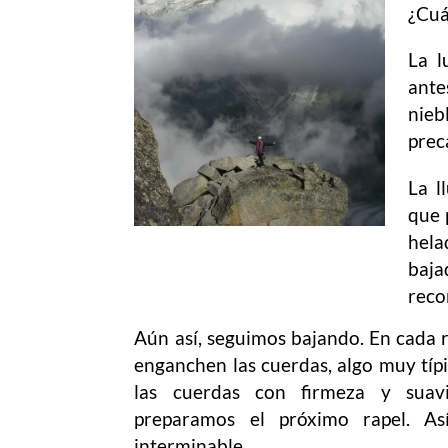
¿Cuá
La l
ante
nieb
prec
La l
que 
hela
baja
reco
Aún así, seguimos bajando. En cada 
enganchen las cuerdas, algo muy típic
las cuerdas con firmeza y suav
preparamos el próximo rapel. A
interminable.