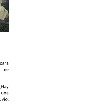
 para
a, me
 ¿Hay
y una
uvio,