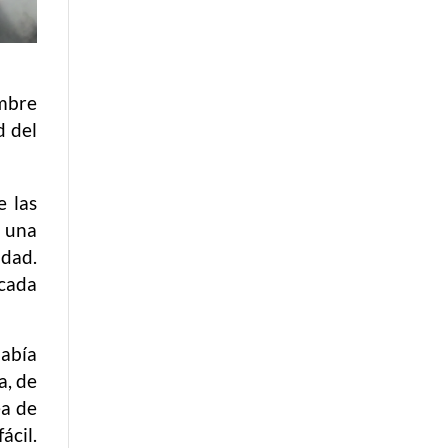
umbre
d del
e las
 una
idad.
icada
había
a, de
ea de
ácil.