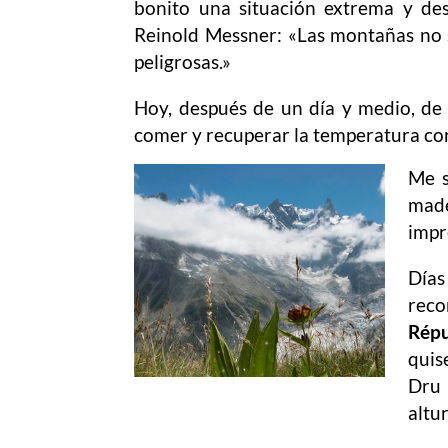
bonito una situación extrema y de
Reinold Messner: «Las montañas no s
peligrosas.»
Hoy, después de un día y medio, de do
comer y recuperar la temperatura co
Me s
made
impr
Días
reco
Répu
quis
Dru 
altur