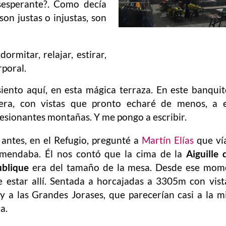
sesperante?. Como decía
on justas o injustas, son
rmitar, relajar, estirar,
rporal.
iento aquí, en esta mágica terraza. En este banqui
ra, con vistas que pronto echaré de menos, a e
esionantes montañas. Y me pongo a escribir.
 antes, en el Refugio, pregunté a
Martín Elías
que ví
mendaba. Él nos contó que la cima de la
Aiguille 
blique
era del tamaño de la mesa. Desde ese mom
e estar allí. Sentada a horcajadas a 3305m con vist
y a las Grandes Jorases, que parecerían casi a la 
a.