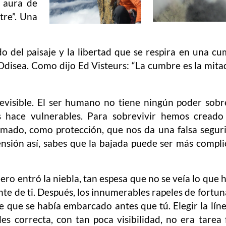
n aura de
tre”. Una
 del paisaje y la libertad que se respira en una c
Odisea. Como dijo Ed Visteurs: “La cumbre es la mita
evisible. El ser humano no tiene ningún poder sobr
s hace vulnerables. Para sobrevivir hemos creado
amado, como protección, que nos da una falsa segur
nsión así, sabes que la bajada puede ser más compl
ero entró la niebla, tan espesa que no se veía lo que 
nte de ti. Después, los innumerables rapeles de fortun
e que se había embarcado antes que tú. Elegir la lín
les correcta, con tan poca visibilidad, no era tarea f