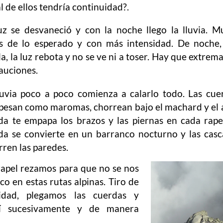
l de ellos tendría continuidad?.
uz se desvaneció y con la noche llego la lluvia. 
s de lo esperado y con más intensidad. De noche,
la, la luz rebota y no se ve ni a toser. Hay que extrema
auciones.
luvia poco a poco comienza a calarlo todo. Las cue
pesan como maromas, chorrean bajo el machard y el
da te empapa los brazos y las piernas en cada rape
da se convierte en un barranco nocturno y las cas
rren las paredes.
rapel rezamos para que no se nos
o en estas rutas alpinas. Tiro de
idad, plegamos las cuerdas y
sí sucesivamente y de manera