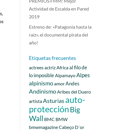
PREMIOS FMM: Mejor
Actividad de Escalda en Pared
s,
2019
os
Estreno de: «Patagonia hasta la
raíz», el documental pirata del
año!
Etiquetas frecuentes
al filo de
actrees
actriz
Africa
Alpes
lo imposible
Alpamayo
alpinismo
Andes
amor
Andinismo
Aribes del Duero
auto-
Asturias
artista
protección
Big
Wall
BMC
BMW
bmwmagazine
Cabeço D´or