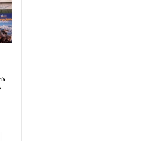
ría
s