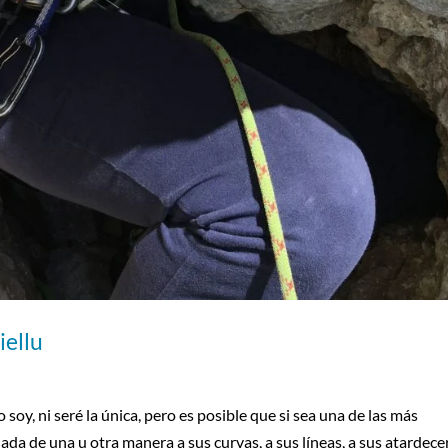
iellu
soy, ni seré la única, pero es posible que si sea una de las más
da de una u otra manera a sus curvas, a sus líneas, a sus atardecer