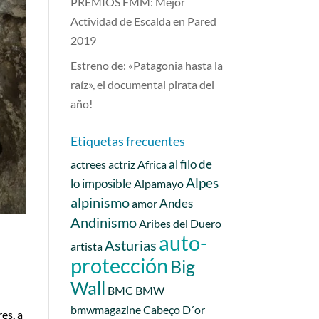
PREMIOS FMM: Mejor
Actividad de Escalda en Pared
2019
Estreno de: «Patagonia hasta la
raíz», el documental pirata del
año!
Etiquetas frecuentes
al filo de
actrees
actriz
Africa
Alpes
lo imposible
Alpamayo
alpinismo
Andes
amor
Andinismo
Aribes del Duero
auto-
Asturias
artista
protección
Big
Wall
BMC
BMW
bmwmagazine
Cabeço D´or
es, a