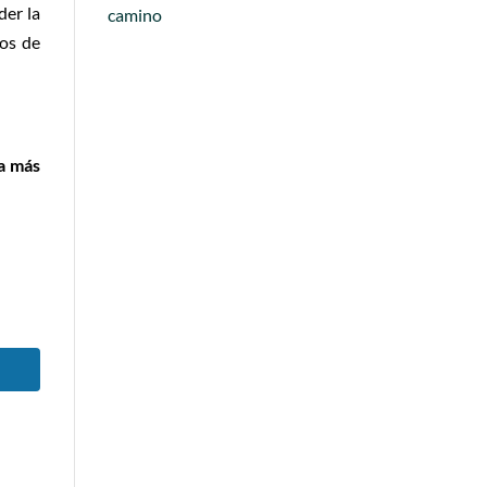
der la
camino
los de
da más