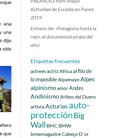
PREMIOS FMM: Mejor
porque
Actividad de Escalda en Pared
2019
e una
Estreno de: «Patagonia hasta la
y una
raíz», el documental pirata del
 dijo
año!
a sido
Etiquetas frecuentes
al filo de
actrees
actriz
Africa
Alpes
lo imposible
Alpamayo
alpinismo
Andes
amor
Andinismo
Aribes del Duero
auto-
Asturias
artista
protección
Big
Wall
pañero
BMC
BMW
me que
bmwmagazine
Cabeço D´or