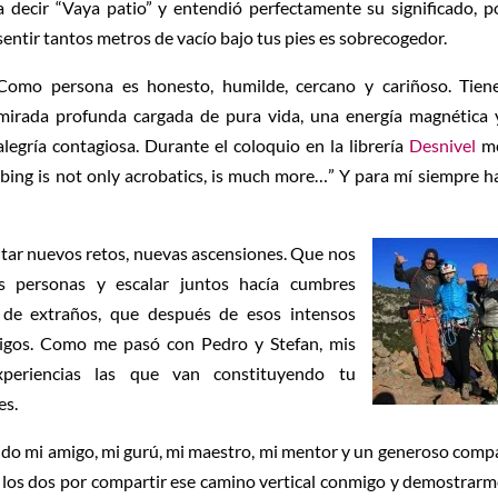
a decir “Vaya patio” y entendió perfectamente su significado, 
sentir tantos metros de vacío bajo tus pies es sobrecogedor.
Como persona es honesto, humilde, cercano y cariñoso. Tien
mirada profunda cargada de pura vida, una energía magnética 
alegría contagiosa. Durante el coloquio en la librería
Desnivel
me
bing is not only acrobatics, is much more…” Y para mí siempre h
tar nuevos retos, nuevas ascensiones. Que nos
 personas y escalar juntos hacía cumbres
de extraños, que después de esos intensos
igos. Como me pasó con Pedro y Stefan, mis
eriencias las que van constituyendo tu
es.
sido mi amigo, mi gurú, mi maestro, mi mentor y un generoso com
a los dos por compartir ese camino vertical conmigo y demostrar