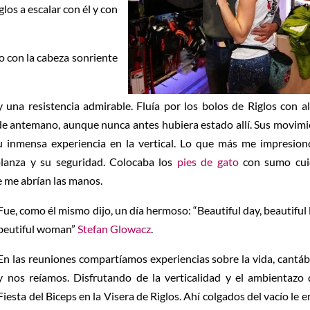
los a escalar con él y con
rmo con la cabeza sonriente
 una resistencia admirable. Fluía por los bolos de Riglos con al
 de antemano, aunque nunca antes hubiera estado allí. Sus movim
 inmensa experiencia en la vertical. Lo que más me impresion
planza y su seguridad. Colocaba los
pies de gato
con sumo cui
e me abrían las manos.
Fue, como él mismo dijo, un día hermoso: “Beautiful day, beautiful 
beutiful woman”
Stefan Glowacz
.
En las reuniones compartíamos experiencias sobre la vida, cant
y nos reíamos. Disfrutando de la verticalidad y el ambientazo
Fiesta del Biceps en la Visera de Riglos. Ahí colgados del vacío le 