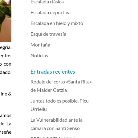
Escalada clásica
Escalada deportiva
Escalada en hielo y mixto
Esquí de travesía
Montaña
egría.
ientos
Noticias
o con
Entradas recientes
dado,
Rodaje del corto «Santa Rita»
de Maider Gatzia
line &
Juntas todo es posible, Picu
Urriellu
ábamos
La Vulnerabilidad ante la
 de La
cámara con Santi Senso
enseñe