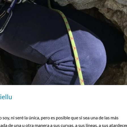
iellu
soy, ni seré la única, pero es posible que si sea una de las más
da de una u otra manera a sus curvas, a sus líneas, a sus atardecer