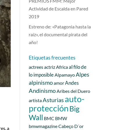
PREMIOS FMM: Mejor
Actividad de Escalda en Pared
2019
Estreno de: «Patagonia hasta la
raíz», el documental pirata del
año!
Etiquetas frecuentes
al filo de
actrees
actriz
Africa
Alpes
lo imposible
Alpamayo
alpinismo
Andes
amor
Andinismo
Aribes del Duero
auto-
Asturias
artista
protección
Big
Wall
BMC
BMW
bmwmagazine
Cabeço D´or
es, a